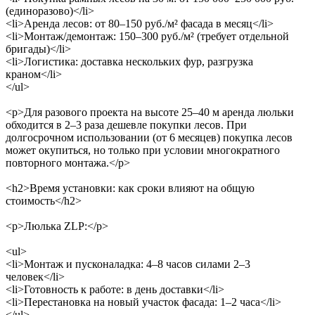
(единоразово)</li>
<li>Аренда лесов: от 80–150 руб./м² фасада в месяц</li>
<li>Монтаж/демонтаж: 150–300 руб./м² (требует отдельной
бригады)</li>
<li>Логистика: доставка нескольких фур, разгрузка
краном</li>
</ul>
<p>Для разового проекта на высоте 25–40 м аренда люльки
обходится в 2–3 раза дешевле покупки лесов. При
долгосрочном использовании (от 6 месяцев) покупка лесов
может окупиться, но только при условии многократного
повторного монтажа.</p>
<h2>Время установки: как сроки влияют на общую
стоимость</h2>
<p>Люлька ZLP:</p>
<ul>
<li>Монтаж и пусконаладка: 4–8 часов силами 2–3
человек</li>
<li>Готовность к работе: в день доставки</li>
<li>Перестановка на новый участок фасада: 1–2 часа</li>
</ul>