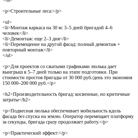
<p>Строительные леса:</p>
<ul>
<li>Монтаж каркаса на 30 м: 3–5 дней бригадой 4–6
человек</li>
<li>Демонтаж: еще 2–3 дня</li>
<li>Перемещение на другой фасад: полный демонтаж +
повторный монтаж</li>
</ul>
<p>Для проектов со сжатыми графиками люлька дает
выигрыш в 5–7 дней только на этапе подготовки. При
стоимости простоя бригады от 30 000 руб./день это экономия
150 000–200 000 руб.</p>
<h2>Производительность бригад: косвенные, но критичные
затраты</h2>
<p>Подвесная люлька обеспечивает мобильность вдоль
фасада без спуска на землю. Оператор перемещает платформу
за секунды, бригада сразу продолжает работу.</p>
<p>Практический эффект:</p>