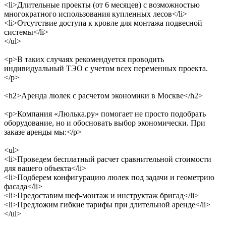
<li>Длительные проекты (от 6 месяцев) с возможностью
многократного использования купленных лесов</li>
<li>Отсутствие доступа к кровле для монтажа подвесной
системы</li>
</ul>
<p>В таких случаях рекомендуется проводить
индивидуальный ТЭО с учетом всех переменных проекта.
</p>
<h2>Аренда люлек с расчетом экономики в Москве</h2>
<p>Компания «Люлька.ру» помогает не просто подобрать
оборудование, но и обосновать выбор экономически. При
заказе аренды мы:</p>
<ul>
<li>Проведем бесплатный расчет сравнительной стоимости
для вашего объекта</li>
<li>Подберем конфигурацию люлек под задачи и геометрию
фасада</li>
<li>Предоставим шеф-монтаж и инструктаж бригад</li>
<li>Предложим гибкие тарифы при длительной аренде</li>
</ul>