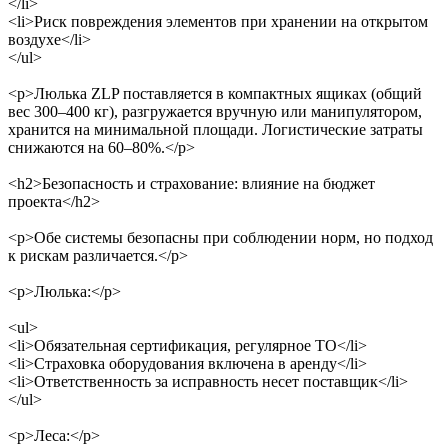
</li>
<li>Риск повреждения элементов при хранении на открытом
воздухе</li>
</ul>
<p>Люлька ZLP поставляется в компактных ящиках (общий
вес 300–400 кг), разгружается вручную или манипулятором,
хранится на минимальной площади. Логистические затраты
снижаются на 60–80%.</p>
<h2>Безопасность и страхование: влияние на бюджет
проекта</h2>
<p>Обе системы безопасны при соблюдении норм, но подход
к рискам различается.</p>
<p>Люлька:</p>
<ul>
<li>Обязательная сертификация, регулярное ТО</li>
<li>Страховка оборудования включена в аренду</li>
<li>Ответственность за исправность несет поставщик</li>
</ul>
<p>Леса:</p>