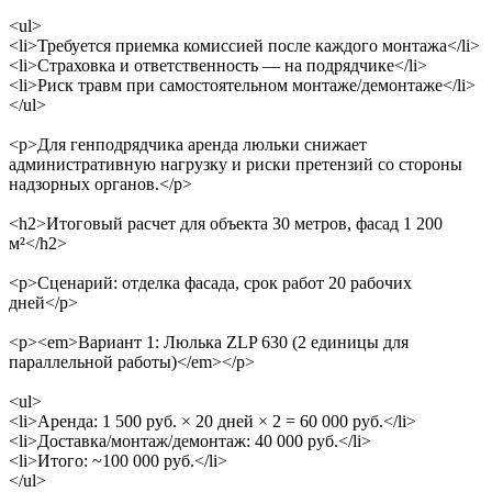
<ul>
<li>Требуется приемка комиссией после каждого монтажа</li>
<li>Страховка и ответственность — на подрядчике</li>
<li>Риск травм при самостоятельном монтаже/демонтаже</li>
</ul>
<p>Для генподрядчика аренда люльки снижает
административную нагрузку и риски претензий со стороны
надзорных органов.</p>
<h2>Итоговый расчет для объекта 30 метров, фасад 1 200
м²</h2>
<p>Сценарий: отделка фасада, срок работ 20 рабочих
дней</p>
<p><em>Вариант 1: Люлька ZLP 630 (2 единицы для
параллельной работы)</em></p>
<ul>
<li>Аренда: 1 500 руб. × 20 дней × 2 = 60 000 руб.</li>
<li>Доставка/монтаж/демонтаж: 40 000 руб.</li>
<li>Итого: ~100 000 руб.</li>
</ul>