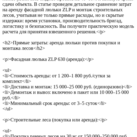
сдачи объекта. В статье проведем детальное сравнение затрат
на аренду фасадной люльки ZLP и монтаж строительных
лесов, учитывая не только прямые расходы, но и скрытые
издержки: время установки, производительность бригад,
логистику и безопасность. Вы получите практическую модель
расчета для принятия взвешенного решения.</p>
<h2>Прямые затраты: аренда люльки против покупки и
монтажа лесов</h2>
<p>Фасадная люлька ZLP 630 (аренда):</p>
<ul>
<li>Стоимость аренды: от 1 200–1 800 руб./сутки за
комплект</li>
<li>Доставка и монтаж: 15 000–25 000 руб. (единоразово)</li>
<li>Демонтаж и вывоз: включено в пакет или 10 000–15 000
руб.</li>
<li>Минимальный срок аренды: от 3–5 суток</li>
</ul>
<p>Строительные леса (покупка или аренда):</p>
<ul>
<li>Покупка рамных лесов на 30 м: от 150 000–250 000 руб.