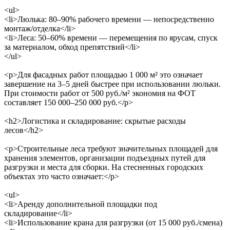
<ul>
<li>Люлька: 80–90% рабочего времени — непосредственно
монтаж/отделка</li>
<li>Леса: 50–60% времени — перемещения по ярусам, спуск
за материалом, обход препятствий</li>
</ul>
<p>Для фасадных работ площадью 1 000 м² это означает
завершение на 3–5 дней быстрее при использовании люльки.
При стоимости работ от 500 руб./м² экономия на ФОТ
составляет 150 000–250 000 руб.</p>
<h2>Логистика и складирование: скрытые расходы
лесов</h2>
<p>Строительные леса требуют значительных площадей для
хранения элементов, организации подъездных путей для
разгрузки и места для сборки. На стесненных городских
объектах это часто означает:</p>
<ul>
<li>Аренду дополнительной площадки под
складирование</li>
<li>Использование крана для разгрузки (от 15 000 руб./смена)