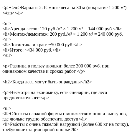
<p><em>Вариант 2: Рамные леса на 30 м (покрытие 1 200 м²)
</em></p>
<ul>
<li>Аренда лесов: 120 руб./м² × 1 200 м² = 144 000 руб.</li>
<li>Монтаж/демонтаж: 200 руб./м² × 1 200 м² = 240 000 руб.
</li>
<li>Логистика и кран: ~50 000 руб.</li>
<li>Итого: ~434 000 руб.</li>
</ul>
<p>Разница в пользу люльки: более 300 000 руб. при
одинаковом качестве и сроках работ.</p>
<h2>Когда леса могут быть оправданы</h2>
<p>Несмотря на экономику, есть сценарии, где леса
предпочтительнее:</p>
<ul>
<li>Объекты сложной формы с множеством ниш и выступов,
где люльке трудно обеспечить доступ</li>
<li>Работы с очень тяжелой нагрузкой (более 630 кг на точку),
требующие стационарной опоры</li>