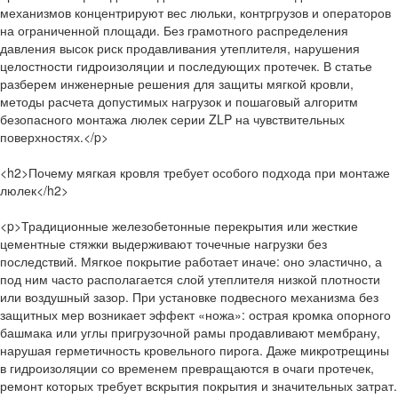
механизмов концентрируют вес люльки, контргрузов и операторов
на ограниченной площади. Без грамотного распределения
давления высок риск продавливания утеплителя, нарушения
целостности гидроизоляции и последующих протечек. В статье
разберем инженерные решения для защиты мягкой кровли,
методы расчета допустимых нагрузок и пошаговый алгоритм
безопасного монтажа люлек серии ZLP на чувствительных
поверхностях.</p>
<h2>Почему мягкая кровля требует особого подхода при монтаже
люлек</h2>
<p>Традиционные железобетонные перекрытия или жесткие
цементные стяжки выдерживают точечные нагрузки без
последствий. Мягкое покрытие работает иначе: оно эластично, а
под ним часто располагается слой утеплителя низкой плотности
или воздушный зазор. При установке подвесного механизма без
защитных мер возникает эффект «ножа»: острая кромка опорного
башмака или углы пригрузочной рамы продавливают мембрану,
нарушая герметичность кровельного пирога. Даже микротрещины
в гидроизоляции со временем превращаются в очаги протечек,
ремонт которых требует вскрытия покрытия и значительных затрат.