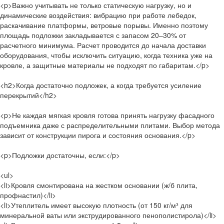
<p>Важно учитывать не только статическую нагрузку, но и
динамические воздействия: вибрацию при работе лебедок,
раскачивание платформы, ветровые порывы. Именно поэтому
площадь подложки закладывается с запасом 20–30% от
расчетного минимума. Расчет проводится до начала доставки
оборудования, чтобы исключить ситуацию, когда техника уже на
кровле, а защитные материалы не подходят по габаритам.</p>
<h2>Когда достаточно подложек, а когда требуется усиление
перекрытий</h2>
<p>Не каждая мягкая кровля готова принять нагрузку фасадного
подъемника даже с распределительными плитами. Выбор метода
зависит от конструкции пирога и состояния основания.</p>
<p>Подложки достаточны, если:</p>
<ul>
<li>Кровля смонтирована на жестком основании (ж/б плита,
профнастил)</li>
<li>Утеплитель имеет высокую плотность (от 150 кг/м³ для
минеральной ваты или экструдированного пенополистирола)</li>