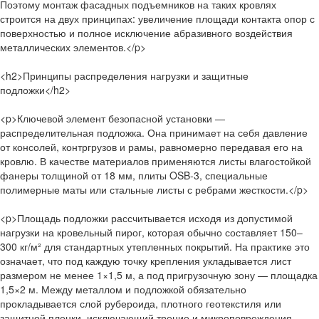
Поэтому монтаж фасадных подъемников на таких кровлях
строится на двух принципах: увеличение площади контакта опор с
поверхностью и полное исключение абразивного воздействия
металлических элементов.</p>
<h2>Принципы распределения нагрузки и защитные
подложки</h2>
<p>Ключевой элемент безопасной установки —
распределительная подложка. Она принимает на себя давление
от консолей, контргрузов и рамы, равномерно передавая его на
кровлю. В качестве материалов применяются листы влагостойкой
фанеры толщиной от 18 мм, плиты OSB-3, специальные
полимерные маты или стальные листы с ребрами жесткости.</p>
<p>Площадь подложки рассчитывается исходя из допустимой
нагрузки на кровельный пирог, которая обычно составляет 150–
300 кг/м² для стандартных утепленных покрытий. На практике это
означает, что под каждую точку крепления укладывается лист
размером не менее 1×1,5 м, а под пригрузочную зону — площадка
1,5×2 м. Между металлом и подложкой обязательно
прокладывается слой рубероида, плотного геотекстиля или
защитной пленки, исключающий трение и микроповреждения