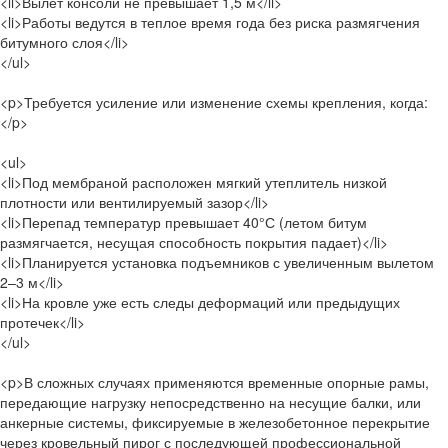
<li>Вылет консоли не превышает 1,5 м</li>
<li>Работы ведутся в теплое время года без риска размягчения
битумного слоя</li>
</ul>
<p>Требуется усиление или изменение схемы крепления, когда:
</p>
<ul>
<li>Под мембраной расположен мягкий утеплитель низкой
плотности или вентилируемый зазор</li>
<li>Перепад температур превышает 40°С (летом битум
размягчается, несущая способность покрытия падает)</li>
<li>Планируется установка подъемников с увеличенным вылетом
2–3 м</li>
<li>На кровле уже есть следы деформаций или предыдущих
протечек</li>
</ul>
<p>В сложных случаях применяются временные опорные рамы,
передающие нагрузку непосредственно на несущие балки, или
анкерные системы, фиксируемые в железобетонное перекрытие
через кровельный пирог с последующей профессиональной