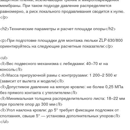
мембраны. При таком подходе давление распределяется
равномерно, а риск локального продавливания сводится к нулю.
</p>
<h2>Технические параметры и расчет площади опоры</h2>
<p>При подготовке площадки для монтажа люльки ZLP 630/800
ориентируйтесь на следующие расчетные показатели:</p>
<ul>
<li>Вес подвесного механизма с лебедками: 40–70 кг на
консоль</li>
<li>Масса пригрузочной рамы с контргрузами: 1 200–2 500 кг
(зависит от вылета и модели)</li>
<li>Допустимое давление на мягкую кровлю: не более 0,25 МПа
без прямого контакта с утеплителем</li>
<li>Минимальная толщина распределительного листа: 18–22 мм
при пролете опор до 300 мм</li>
<li>Угол наклона кровли: до 5° требует фиксации подложек от
сползания, свыше 5° — установка дополнительных упоров</li>
</ul>