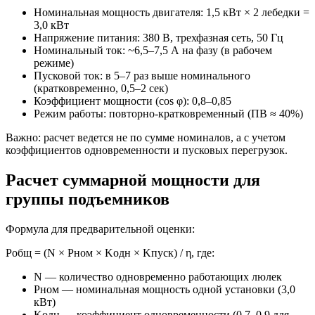
Номинальная мощность двигателя: 1,5 кВт × 2 лебедки =
3,0 кВт
Напряжение питания: 380 В, трехфазная сеть, 50 Гц
Номинальный ток: ~6,5–7,5 А на фазу (в рабочем
режиме)
Пусковой ток: в 5–7 раз выше номинального
(кратковременно, 0,5–2 сек)
Коэффициент мощности (cos φ): 0,8–0,85
Режим работы: повторно-кратковременный (ПВ ≈ 40%)
Важно: расчет ведется не по сумме номиналов, а с учетом
коэффициентов одновременности и пусковых перегрузок.
Расчет суммарной мощности для
группы подъемников
Формула для предварительной оценки:
Pобщ = (N × Pном × Kодн × Kпуск) / η, где:
N — количество одновременно работающих люлек
Pном — номинальная мощность одной установки (3,0
кВт)
Kодн — коэффициент одновременности (0,7–0,9 для